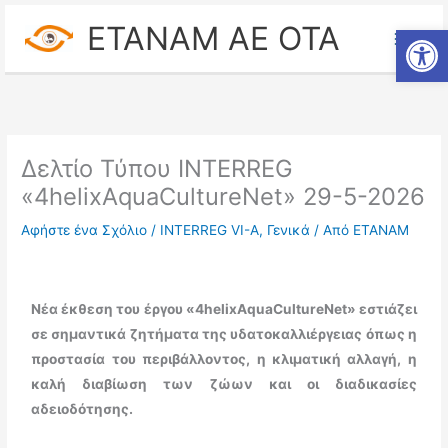
Μετάβαση
ETANAM ΑΕ ΟΤΑ
Ανοίξτε
στο
περιεχόμενο
Δελτίο Τύπου INTERREG
«4helixAquaCultureNet» 29-5-2026
Αφήστε ένα Σχόλιο
/
INTERREG VI-A
,
Γενικά
/ Από
ΕΤΑΝΑΜ
Νέα έκθεση του έργου «4
helixAquaCultureNet» εστιάζει
σε σημαντικά ζητήματα της υδατοκαλλιέργειας όπως η
προστασία του περιβάλλοντος, η κλιματική αλλαγή, η
καλή διαβίωση των ζώων και οι διαδικασίες
αδειοδότησης.