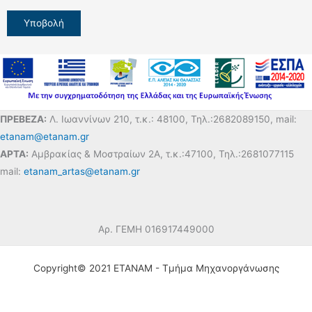
ΠΡΕΒΕΖΑ:
Λ. Ιωαννίνων 210, τ.κ.: 48100, Τηλ.:2682089150, mail:
etanam@etanam.gr
ΑΡΤΑ:
Αμβρακίας & Μοστραίων 2Α, τ.κ.:47100, Τηλ.:2681077115
mail:
etanam_artas@etanam.gr
Αρ. ΓΕΜΗ 016917449000
Copyright© 2021 ΕΤΑΝΑΜ - Τμήμα Μηχανοργάνωσης