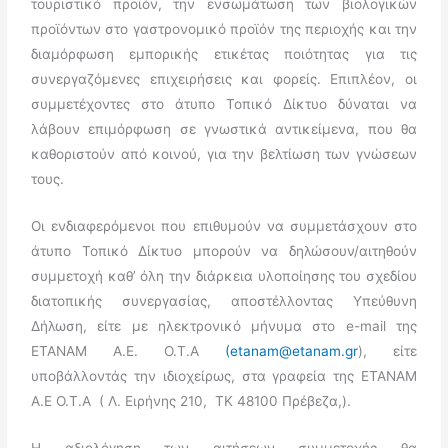
τουριστικό προϊόν, την ενσωμάτωση των βιολογικών
προϊόντων στο γαστρονομικό προϊόν της περιοχής και την
διαμόρφωση εμπορικής ετικέτας ποιότητας για τις
συνεργαζόμενες επιχειρήσεις και φορείς. Επιπλέον, οι
συμμετέχοντες στο άτυπο Τοπικό Δίκτυο δύναται να
λάβουν επιμόρφωση σε γνωστικά αντικείμενα, που θα
καθοριστούν από κοινού, για την βελτίωση των γνώσεων
τους.
Οι ενδιαφερόμενοι που επιθυμούν να συμμετάσχουν στο
άτυπο Τοπικό Δίκτυο μπορούν να δηλώσουν/αιτηθούν
συμμετοχή καθ’ όλη την διάρκεια υλοποίησης του σχεδίου
διατοπικής συνεργασίας, αποστέλλοντας Υπεύθυνη
Δήλωση, είτε με ηλεκτρονικό μήνυμα στο e-mail της
ΕΤΑΝΑΜ Α.Ε. Ο.Τ.Α
(etanam@etanam.gr
), είτε
υποβάλλοντάς την ιδιοχείρως, στα γραφεία της ETANAM
A.E O.T.A ( Λ. Ειρήνης 210, TK 48100 Πρέβεζα,).
Η αξιολόγηση των αιτήσεων συμμετοχής θα