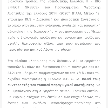
βιολογικό τραπέζι της νοτιοδυτικής Ελλάδας ΙΙ – BIO
EFFECT GREECE» του Προγράμματος “Αγροτικής
Ανάπτυξης της Ελλάδας 2014 -2020” (ΠΑΑ), Μέτρο 19,
Υπομέτρο 19.3 – Διατοπική και Διακρατική Συνεργασία,
το οποίο στοχεύει στην ενίσχυση, ανάδειξη και τουριστική
αξιοποίηση της διατροφικής – γαστρονομικής συνήθειας
χρήσης βιολογικών προϊόντων και γενικότερα προϊόντων
υψηλής διατροφικής αξίας, από τους κατοίκους των
περιοχών του Δυτικού Άξονα της χώρας.
Στο πλαίσιο υλοποίησης των δράσεων Α1: «συγκρότηση
τοπικών δικτύων και διατοπικού forum συνεργασίας» και
Α1.2: «επιμόρφωση συμμετεχόντων σε τοπικά δίκτυα» του
σχεδίου συνεργασίας η ΕΤΑΝΑΜ Α.Ε. Ο.Τ.Α.
καλεί τους
συντελεστές του τοπικού παραγωγικού συστήματος
να
συμμετάσχουν στη συγκρότηση άτυπου Τοπικού Δικτύου,
με κύριους στόχους την δικτύωση των επιχειρήσεων, την
ένταξη των μονάδων μεταποίησης/τυποποίησης στο