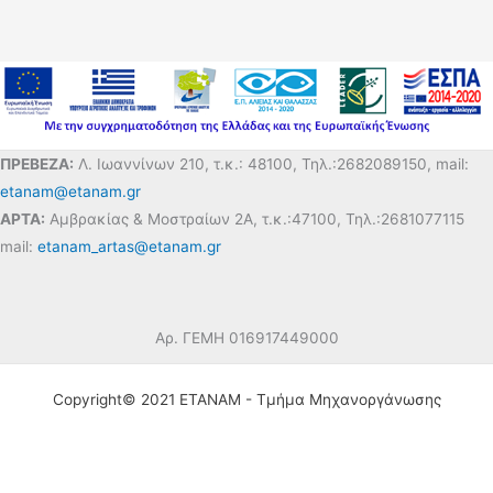
ΠΡΕΒΕΖΑ:
Λ. Ιωαννίνων 210, τ.κ.: 48100, Τηλ.:2682089150, mail:
etanam@etanam.gr
ΑΡΤΑ:
Αμβρακίας & Μοστραίων 2Α, τ.κ.:47100, Τηλ.:2681077115
mail:
etanam_artas@etanam.gr
Αρ. ΓΕΜΗ 016917449000
Copyright© 2021 ΕΤΑΝΑΜ - Τμήμα Μηχανοργάνωσης