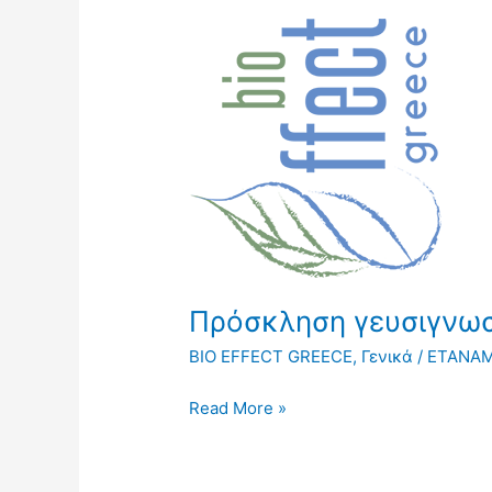
Πρόσκληση
γευσιγνωσίας
Δευτέρα
4/8
στην
ΠΑΡΓΑ
Πρόσκληση γευσιγνωσ
BIO EFFECT GREECE
,
Γενικά
/
ΕΤΑΝΑ
Read More »