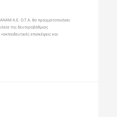
TANAM Α.Ε. Ο.Τ.Α. θα πραγματοποιήσει
χολεία της δευτεροβάθμιας
 «εκπαιδευτικές επισκέψεις και