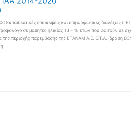
ΠΑΑ 2014-2020
Μ
: Εκπαιδευτικές επισκέψεις και επιμορφωτικές διαλέξεις η E
ιατροφολόγο σε μαθητές ηλικίας 13 – 18 ετών που φοιτούν σε σ
 της περιοχής παρέμβασης της ETANAM Α.Ε. Ο.Τ.Α. (δράση Β3:
 η