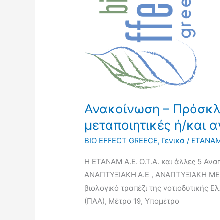
Πρόσκληση
ΣΕ
ΣΧΟΛΕΙΑ
για
εκπαιδευτικές
επισκέψεις
σε
μεταποιητικές
Ανακοίνωση – Πρόσκλη
ή/
μεταποιητικές ή/και 
και
αγροτουριστικές
BIO EFFECT GREECE
,
Γενικά
/
ΕΤΑΝΑ
μονάδες
Η ETANAM Α.Ε. Ο.Τ.Α. και άλλες 5 Αν
ΑΝΑΠΤΥΞΙΑΚΗ Α.Ε , ΑΝΑΠΤΥΞΙΑΚΗ ΜΕΣΣ
βιολογικό τραπέζι της νοτιοδυτικής 
(ΠΑΑ), Μέτρο 19, Υπομέτρο