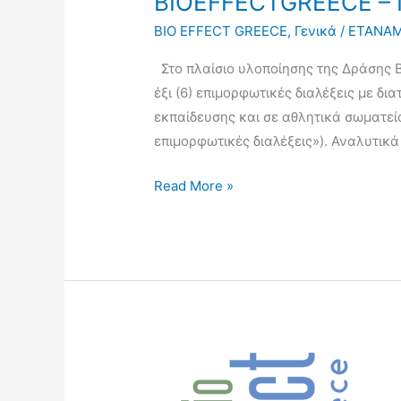
BIOEFFECTGREECE – 
σωματείων
BIO EFFECT GREECE
,
Γενικά
/
ΕΤΑΝΑ
σε
Στο πλαίσιο υλοποίησης της Δράσης Β3
επιμορφωτικές
έξι (6) επιμορφωτικές διαλέξεις με δ
διαλέξεις,
εκπαίδευσης και σε αθλητικά σωματεία
BIOEFFECTGREECE
επιμορφωτικές διαλέξεις»). Αναλυτικά
–
ΠΑΑ
Read More »
2014-
2020
Ανακοίνωση
–