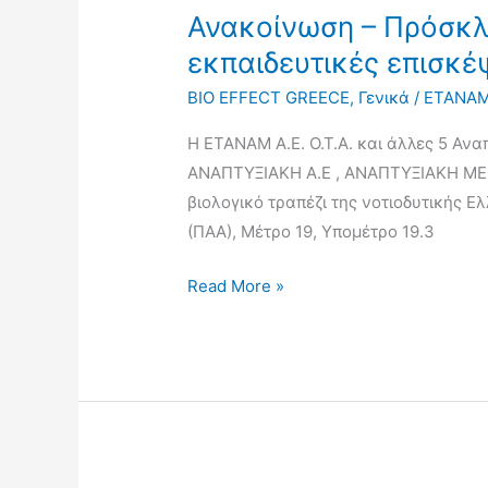
για
Ανακοίνωση – Πρόσκλη
εκπαιδευτικές
εκπαιδευτικές επισκέ
επισκέψεις
σχολείων
BIO EFFECT GREECE
,
Γενικά
/
ΕΤΑΝΑ
Η ΕΤΑΝΑΜ Α.Ε. O.T.A. και άλλες 5 Αν
ΑΝΑΠΤΥΞΙΑΚΗ Α.Ε , ΑΝΑΠΤΥΞΙΑΚΗ ΜΕΣΣ
βιολογικό τραπέζι της νοτιοδυτικής 
(ΠΑΑ), Μέτρο 19, Υπομέτρο 19.3
Read More »