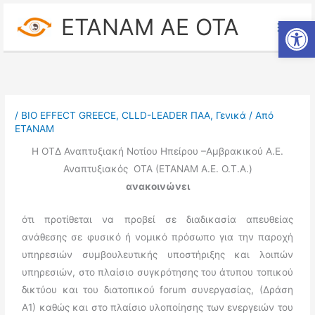
Μετάβαση
ETANAM ΑΕ ΟΤΑ
Ανοίξτε
στο
περιεχόμενο
/
BIO EFFECT GREECE
,
CLLD-LEADER ΠΑΑ
,
Γενικά
/ Από
ΕΤΑΝΑΜ
Η ΟΤΔ Αναπτυξιακή Νοτίου Ηπείρου –Αμβρακικού Α.Ε.
Αναπτυξιακός ΟΤΑ (ΕΤΑΝΑΜ Α.Ε. Ο.Τ.Α.)
ανακοινώνει
ότι προτίθεται να προβεί σε διαδικασία απευθείας
ανάθεσης σε φυσικό ή νομικό πρόσωπο για την παροχή
υπηρεσιών συμβουλευτικής υποστήριξης και λοιπών
υπηρεσιών, στο πλαίσιο συγκρότησης του άτυπου τοπικού
δικτύου και του διατοπικού forum συνεργασίας, (Δράση
Α1) καθώς και στο πλαίσιο υλοποίησης των ενεργειών του