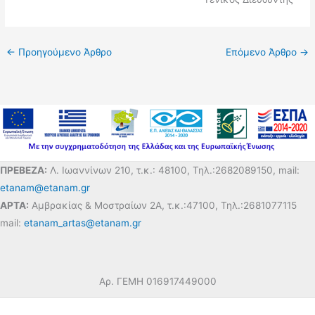
←
Προηγούμενο Άρθρο
Επόμενο Άρθρο
→
ΠΡΕΒΕΖΑ:
Λ. Ιωαννίνων 210, τ.κ.: 48100, Τηλ.:2682089150, mail:
etanam@etanam.gr
ΑΡΤΑ:
Αμβρακίας & Μοστραίων 2Α, τ.κ.:47100, Τηλ.:2681077115
mail:
etanam_artas@etanam.gr
Αρ. ΓΕΜΗ 016917449000