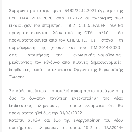
Σύμφωνα με το αρ. πρωτ. 5462/22.12.2021 έγγραφο της
ΕΥΕ ΠΑΑ 2014-2020 από 1.1.2022 οι πληρωμές των
δικαιούχων του υπομέτρου
19.2
CLLD/LEADER
δεν θα
πραγματοποιούνται πλέον από τις ΟΤΔ
αλλά
θα
πραγματοποιούνται από τον ΟΠΕΚΕΠΕ,
με
στόχο
τη
συμμόρφωση
της
χώρας
και
του
ΠΜ 2014-2020
στις
απαιτήσεις
της
ενωσιακής νομοθεσίας,
μειώνοντας
τον
κίνδυνο
από
πιθανές
δημοσιονομικές
διορθώσεις
από
τα ελεγκτικά Όργανα της Ευρωπαϊκής
Ένωσης.
Σε κάθε περίπτωση, αποτελεί κρισιμότατο παράγοντα η
όσο το δυνατόν ταχύτερη ενεργοποίηση της νέας
διαδικασίας πληρωμών, η οποία εκτιμάται ότι θα
πραγματοποιηθεί έως την 01/03/2022.
Κατόπιν αυτών και έως την ενεργοποίηση του νέου
συστήματος πληρωμών του υπομ. 19.2 του ΠΑΑ2014-